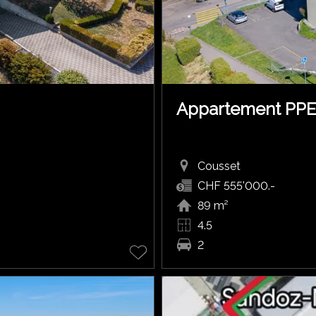
Appartement PP
Cousset
CHF 555'000.-
89 m²
4.5
2