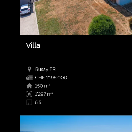
Villa
Bussy FR
CHF 1'195'000.-
150 m²
1'297 m²
5.5