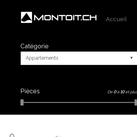
Accueil
Catégorie
Appartements
Pièces
De
0
à
10
et plu
0