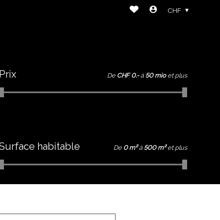
CHF
Prix
De
CHF 0.-
à
50 mio
et plus
Surface habitable
De
0 m²
à
500 m²
et plus