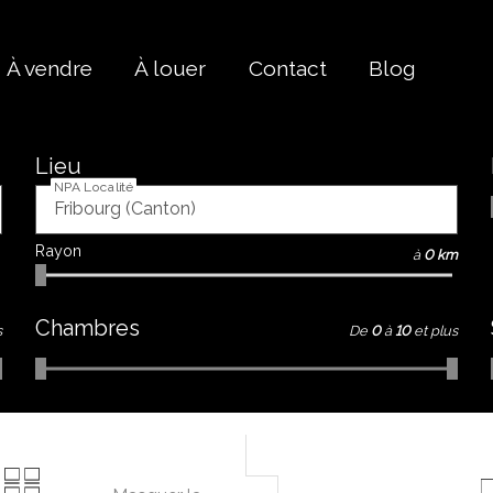
À vendre
À louer
Contact
Blog
Lieu
NPA Localité
Rayon
à
0 km
Chambres
s
De
0
à
10
et plus