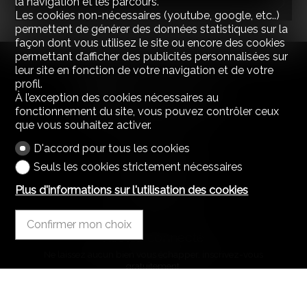
la navigation et les parcours.
Les cookies non-nécessaires (youtube, google, etc..)
permettent de générer des données statistiques sur la
façon dont vous utilisez le site ou encore des cookies
permettant d’afficher des publicités personnalisées sur
leur site en fonction de votre navigation et de votre
profil.
À l’exception des cookies nécessaires au
fonctionnement du site, vous pouvez contrôler ceux
que vous souhaitez activer.
Contactez-nous
D'accord pour tous les cookies
montoit.ch Sàrl
Zone industrielle, La Guérite 1
Seuls les cookies strictement nécessaires
1541 Sévaz
Tél.
+4179 238 99 44
Plus d'informations sur l'utilisation des cookies
robert.ayala@montoit.ch
Confirmer mon choix
Restez connecté
Ne laissez aucun bien vous échapper, inscrivez-vous
gratuitement.
S'abonner