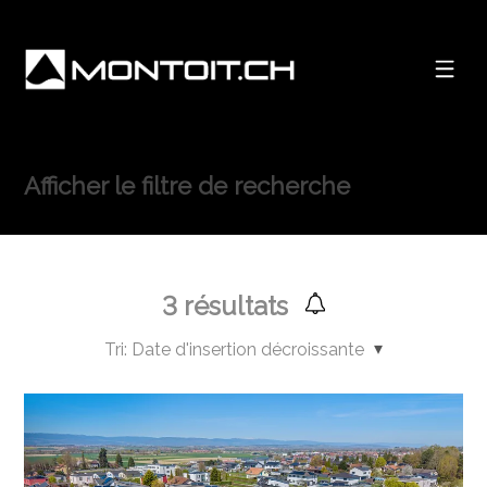
Afficher le filtre de recherche
3
résultats
Tri:
Date d'insertion décroissante