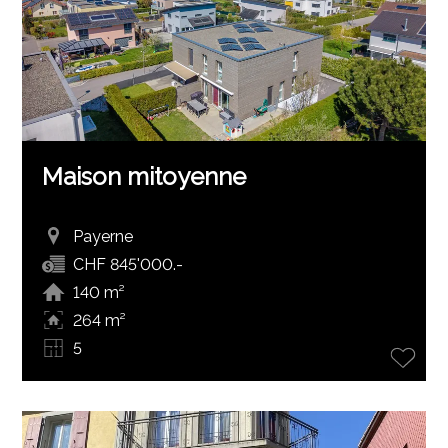
Maison mitoyenne
Payerne
CHF 845'000.-
140 m²
264 m²
5