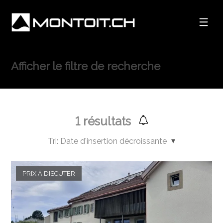
Afficher le filtre de recherche
1
résultats
Tri:
Date d'insertion décroissante
PRIX À DISCUTER