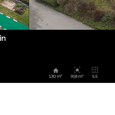
in
130 m²
918 m²
5.5