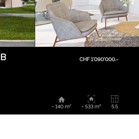
 B
CHF 1'090'000.-
~ 140 m²
~ 533 m²
5.5