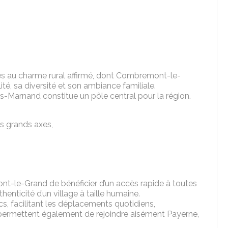
s au charme rural affirmé, dont Combremont-le-
ité, sa diversité et son ambiance familiale.
s-Marnand constitue un pôle central pour la région.
es grands axes,
t-le-Grand de bénéficier d’un accès rapide à toutes
enticité d’un village à taille humaine.
cs, facilitant les déplacements quotidiens,
 permettent également de rejoindre aisément Payerne,