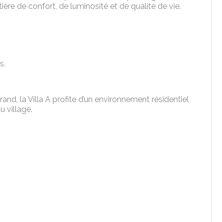
re de confort, de luminosité et de qualité de vie.
s.
d, la Villa A profite d’un environnement résidentiel
u village.