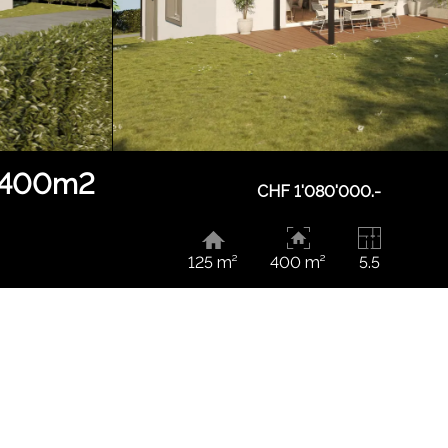
de 400m2
CHF 1'080'000.-
125 m²
400 m²
5.5