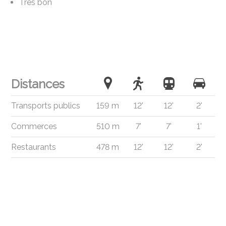
Très bon
Distances
Transports publics
159 m
12'
12'
2'
Commerces
510 m
7'
7'
1'
Restaurants
478 m
12'
12'
2'